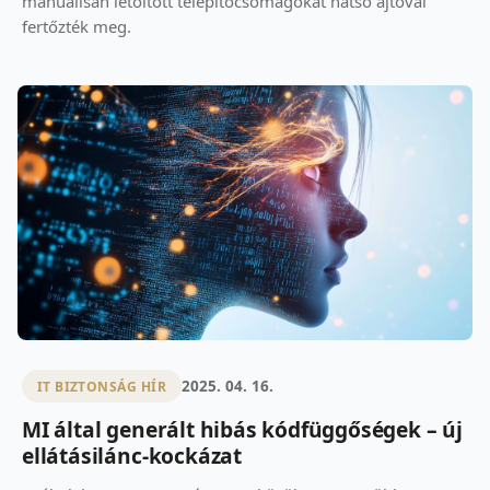
manuálisan letöltött telepítőcsomagokat hátsó ajtóval
fertőzték meg.
2025. 04. 16.
IT BIZTONSÁG HÍR
MI által generált hibás kódfüggőségek – új
ellátásilánc-kockázat