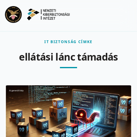
Ugrás a fő tartalomra
Menu
IT BIZTONSÁG CÍMKE
ellátási lánc támadás