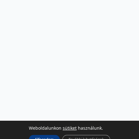
Weboldalunkon
sütiket
használunk.