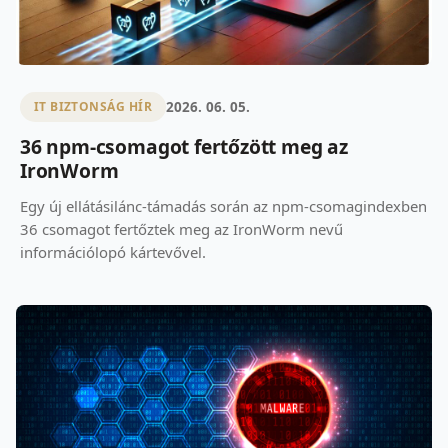
2026. 06. 05.
IT BIZTONSÁG HÍR
36 npm-csomagot fertőzött meg az
IronWorm
Egy új ellátásilánc-támadás során az npm-csomagindexben
36 csomagot fertőztek meg az IronWorm nevű
információlopó kártevővel.