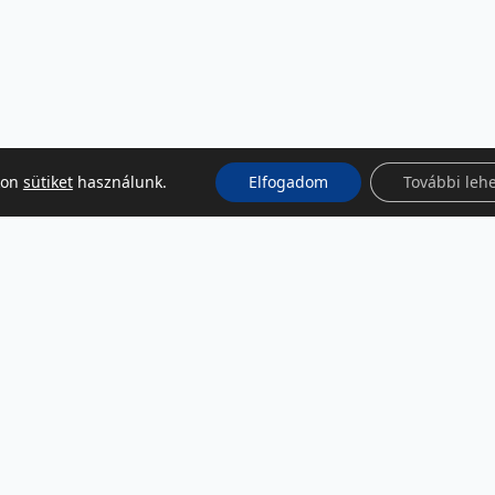
kon
sütiket
használunk.
Elfogadom
További leh
KÖZÖSSÉGI MÉDIA
Facebook
LinkedIn
Instagram