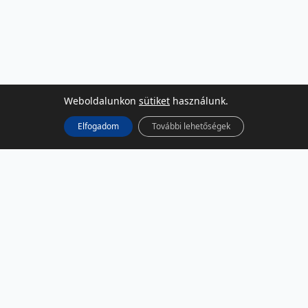
Weboldalunkon
sütiket
használunk.
Elfogadom
További lehetőségek
KÖZÖSSÉGI MÉDIA
Facebook
LinkedIn
Instagram