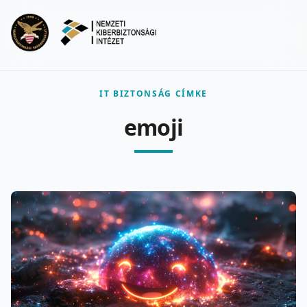
Ugrás a fő tartalomra
Menu
IT BIZTONSÁG CÍMKE
emoji