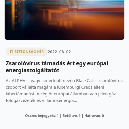
2022. 08. 02.
IT BIZTONSÁG HÍR
Zsarolóvírus támadás ért egy európai
energiaszolgáltatót
Az ALPHV ─ vagy ismertebb nevén BlackCat ─ zsarolóvírus
csoport vállalta magára a luxemburgi Creos elleni
kibertámadást. A cég öt európai államban van jelen gáz
földgázvezeték és villamosenergia...
Összes bejegyzés: 1 | Betöltve: 1 | Hátravan: 0