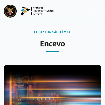
Ugrás a fő tartalomra
Menu
IT BIZTONSÁG CÍMKE
Encevo