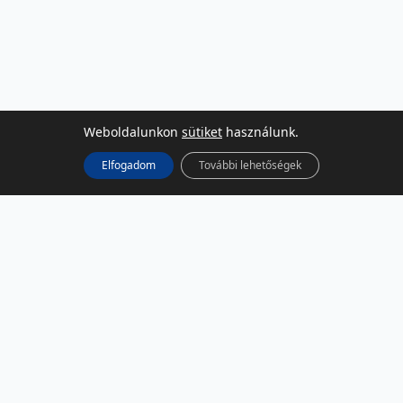
Weboldalunkon
sütiket
használunk.
Elfogadom
További lehetőségek
KÖZÖSSÉGI MÉDIA
Facebook
LinkedIn
Instagram