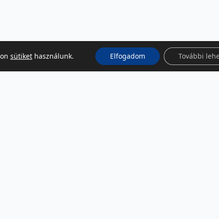
kon
sütiket
használunk.
Elfogadom
További leh
KÖZÖSSÉGI MÉDIA
Facebook
LinkedIn
Instagram
Podcast