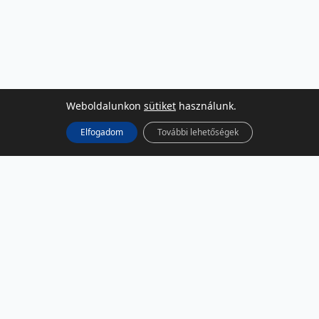
Weboldalunkon
sütiket
használunk.
Elfogadom
További lehetőségek
KÖZÖSSÉGI MÉDIA
Facebook
LinkedIn
Instagram