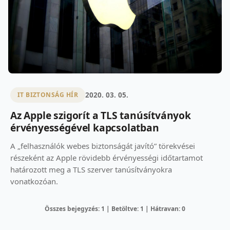
2020. 03. 05.
IT BIZTONSÁG HÍR
Az Apple szigorít a TLS tanúsítványok
érvényességével kapcsolatban
A „felhasználók webes biztonságát javító” törekvései
részeként az Apple rövidebb érvényességi időtartamot
határozott meg a TLS szerver tanúsítványokra
vonatkozóan.
Összes bejegyzés: 1 | Betöltve: 1 | Hátravan: 0