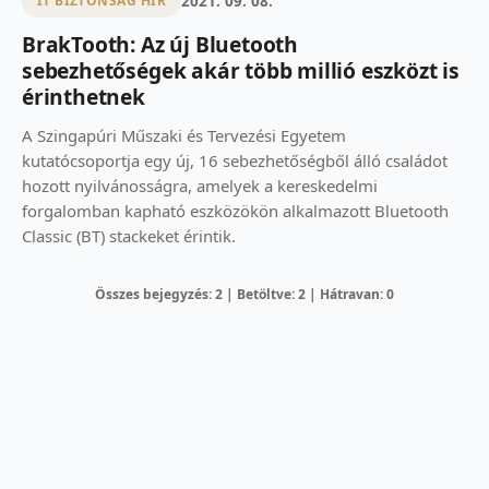
2021. 09. 08.
IT BIZTONSÁG HÍR
BrakTooth: Az új Bluetooth
sebezhetőségek akár több millió eszközt is
érinthetnek
A Szingapúri Műszaki és Tervezési Egyetem
kutatócsoportja egy új, 16 sebezhetőségből álló családot
hozott nyilvánosságra, amelyek a kereskedelmi
forgalomban kapható eszközökön alkalmazott Bluetooth
Classic (BT) stackeket érintik.
Összes bejegyzés: 2 | Betöltve: 2 | Hátravan: 0