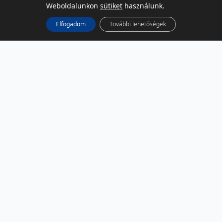
Weboldalunkon
sütiket
használunk.
Elfogadom
További lehetőségek
KÖZÖSSÉGI MÉDIA
Facebook
LinkedIn
Instagram
Podcast
RSS