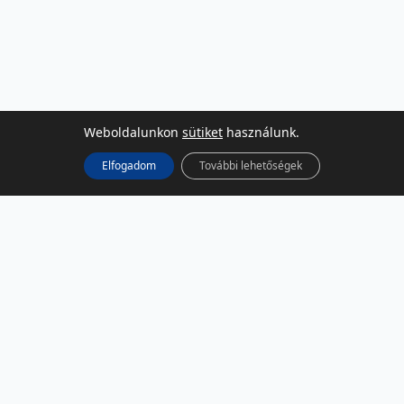
Weboldalunkon
sütiket
használunk.
Elfogadom
További lehetőségek
KÖZÖSSÉGI MÉDIA
Facebook
LinkedIn
Instagram