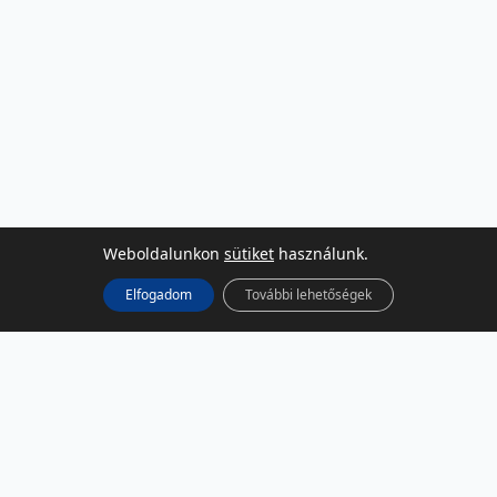
Weboldalunkon
sütiket
használunk.
Elfogadom
További lehetőségek
KÖZÖSSÉGI MÉDIA
Facebook