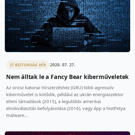
2020. 07. 27.
IT BIZTONSÁG HÍR
Nem álltak le a Fancy Bear kiberműveletek
Az orosz katonai hírszerzéshez (GRU) több agresszív
kiberművelet is kötődik, például az ukrán energiaszektor
elleni támadások (2015), a legutóbbi amerikai
elnökválasztás befolyásolása (2016), vagy épp a NotPetya
malware...