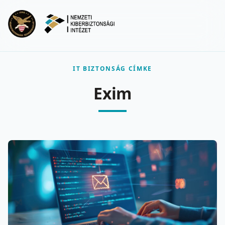
Ugrás a fő tartalomra
Menu
IT BIZTONSÁG CÍMKE
Exim