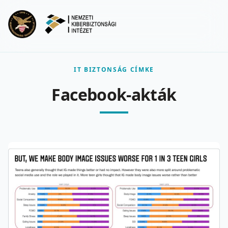
Ugrás a fő tartalomra
Menu
IT BIZTONSÁG CÍMKE
Facebook-akták