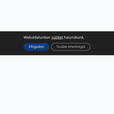
Weboldalunkon
sütiket
használunk.
Elfogadom
További lehetőségek
KÖZÖSSÉGI MÉDIA
Facebook
LinkedIn
Instagram