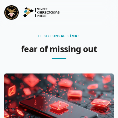
Ugrás a fő tartalomra
Menu
IT BIZTONSÁG CÍMKE
fear of missing out