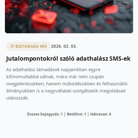
2026. 02. 03.
IT BIZTONSÁG HÍR
Jutalompontokról szóló adathalász SMS-ek
Az adathalász támadások napjainkban egyre
kifinomultabbá válnak, mára már nem csupán
megjelenésükben, hanem működésükben és felhasználói
élményükben is a nagyvállalati szolgáltatók megoldásait
utánozzák.
Összes bejegyzés: 1 | Betöltve: 1 | Hátravan: 0