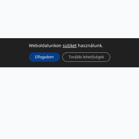
Weboldalunkon
sütiket
használunk.
Elfogadom
További lehetőségek
KÖZÖSSÉGI MÉDIA
Facebook
LinkedIn
Instagram