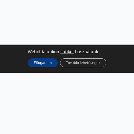
Weboldalunkon
sütiket
használunk.
Elfogadom
További lehetőségek
KÖZÖSSÉGI MÉDIA
Facebook
LinkedIn