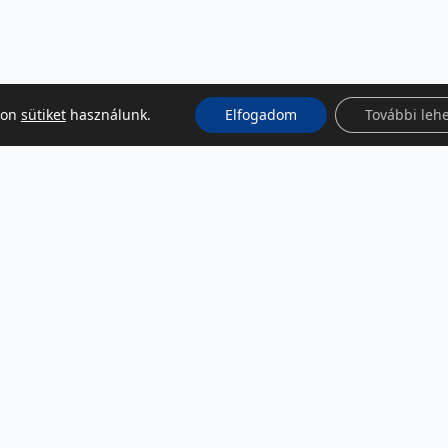
kon
sütiket
használunk.
Elfogadom
További leh
KÖZÖSSÉGI MÉDIA
Facebook
LinkedIn
Instagram
Podcast