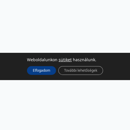
Weboldalunkon
sütiket
használunk.
Elfogadom
További lehetőségek
KÖZÖSSÉGI MÉDIA
Facebook
LinkedIn