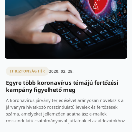
2020. 02. 28.
IT BIZTONSÁG HÍR
Egyre több koronavírus témájú fertőzési
kampány figyelhető meg
A koronavírus járvány terjedésével arányosan növekszik a
járványra hivatkozó rosszindulatú levelek és fertőzések
száma, amelyeket jellemzően adathalász e-mailek
rosszindulatú csatolmányaival juttatnak el az áldozatokhoz.