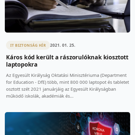
2021. 01. 25.
IT BIZTONSÁG HÍR
Káros kód került a rászorulóknak kiosztott
laptopokra
Az Egyesült Királyság Oktatási Minisztériuma (Department
for Education - DfE) több, mint 800 000 laptopot és tabletet
osztott szét 2021 januárjáig az Egyesült Királyságban
működő iskolák, akadémiák és...