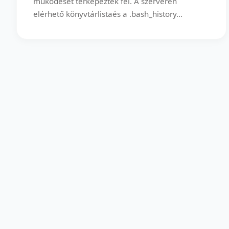
működését térképezték fel. A szerveren
elérhető könyvtárlistaés a .bash_history...