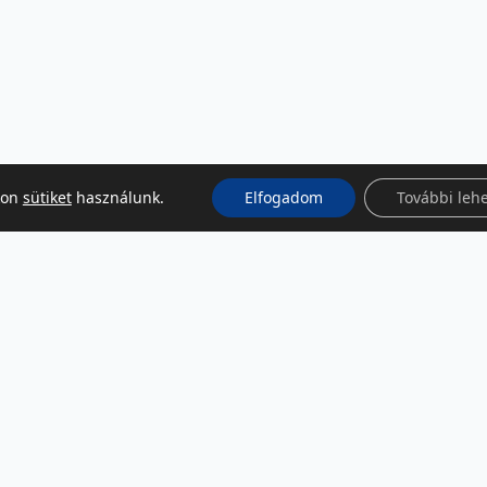
kon
sütiket
használunk.
Elfogadom
További leh
KÖZÖSSÉGI MÉDIA
Facebook
LinkedIn
Instagram