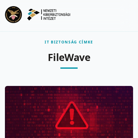
Ugrás a fő tartalomra
Menu
IT BIZTONSÁG CÍMKE
FileWave