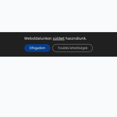
Weboldalunkon
sütiket
használunk.
Elfogadom
További lehetőségek
KÖZÖSSÉGI MÉDIA
Facebook
LinkedIn
Instagram