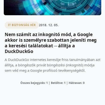
2018. 12. 05.
IT BIZTONSÁG HÍR
Nem számít az inkognitó mód, a Google
akkor is személyre szabottan jeleníti meg
a keresési találatokat ─ állítja a
DuckDuckGo
A DuckDuckGo internetes keresője friss tanulmányában azt
állítja, a böngészők privát böngészési (inkognitó) módja
sem véd meg a Google profilozó tevékenységétől.
Összes bejegyzés: 1 | Betöltve: 1 | Hátravan: 0