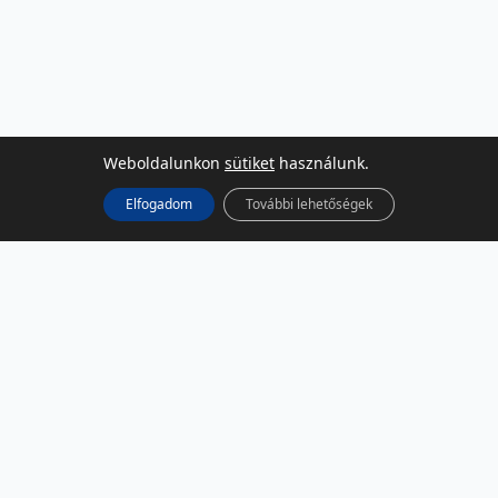
Weboldalunkon
sütiket
használunk.
Elfogadom
További lehetőségek
KÖZÖSSÉGI MÉDIA
Facebook
LinkedIn
Instagram