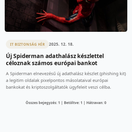
2025. 12. 18.
IT BIZTONSÁG HÍR
Új Spiderman adathalász készlettel
céloznak számos európai bankot
A Spiderman elnevezésű új adathalász készlet (phishing kit)
a legitim oldalak pixelpontos másolataival európai
bankokat és kriptoszolgáltatók ügyfeleit veszi célba.
Összes bejegyzés: 1 | Betöltve: 1 | Hátravan: 0