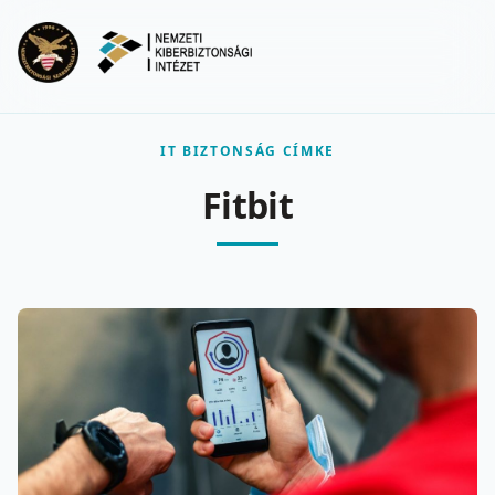
Ugrás a fő tartalomra
Menu
IT BIZTONSÁG CÍMKE
Fitbit