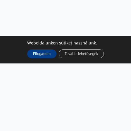
Weboldalunkon
sütiket
használunk.
Elfogadom
További lehetőségek
KÖZÖSSÉGI MÉDIA
Facebook
LinkedIn
Instagram