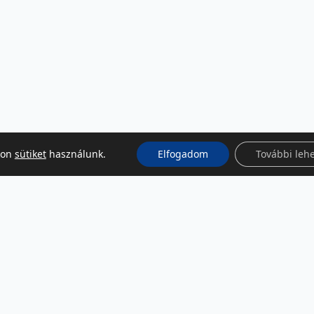
kon
sütiket
használunk.
Elfogadom
További leh
KÖZÖSSÉGI MÉDIA
Facebook
LinkedIn