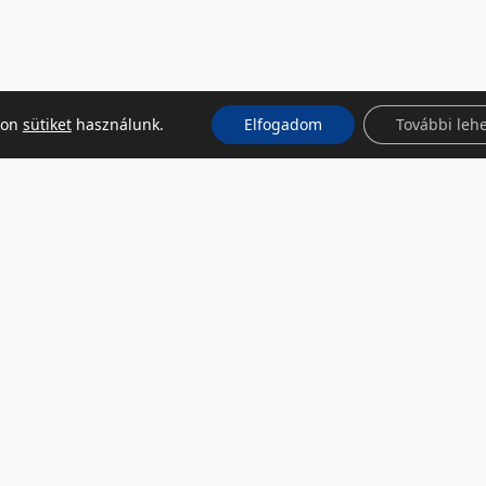
kon
sütiket
használunk.
Elfogadom
További leh
KÖZÖSSÉGI MÉDIA
Facebook
LinkedIn
Instagram
Podcast