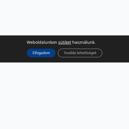
Weboldalunkon
sütiket
használunk.
Elfogadom
További lehetőségek
KÖZÖSSÉGI MÉDIA
Facebook
LinkedIn
Instagram