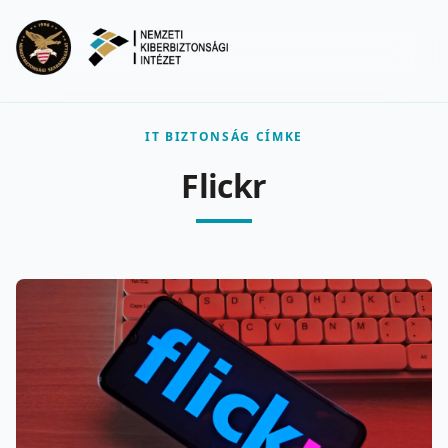
Ugrás a fő tartalomra
Menu
IT BIZTONSÁG CÍMKE
Flickr