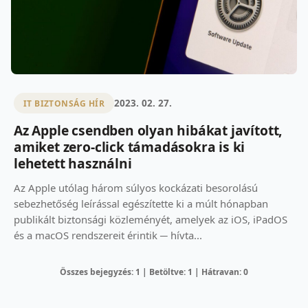
2023. 02. 27.
IT BIZTONSÁG HÍR
Az Apple csendben olyan hibákat javított,
amiket zero-click támadásokra is ki
lehetett használni
Az Apple utólag három súlyos kockázati besorolású
sebezhetőség leírással egészítette ki a múlt hónapban
publikált biztonsági közleményét, amelyek az iOS, iPadOS
és a macOS rendszereit érintik ─ hívta...
Összes bejegyzés: 1 | Betöltve: 1 | Hátravan: 0