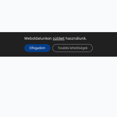
Weboldalunkon
sütiket
használunk.
Elfogadom
További lehetőségek
KÖZÖSSÉGI MÉDIA
Facebook
LinkedIn
Instagram