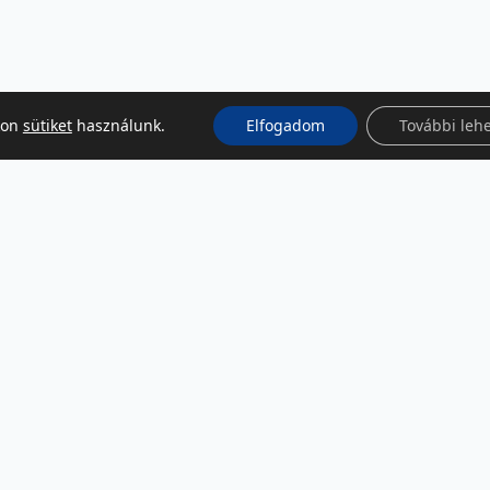
kon
sütiket
használunk.
Elfogadom
További leh
KÖZÖSSÉGI MÉDIA
Facebook
LinkedIn
Instagram
Podcast