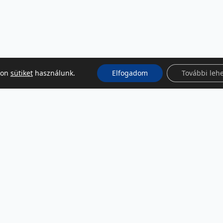
kon
sütiket
használunk.
Elfogadom
További leh
KÖZÖSSÉGI MÉDIA
Facebook
LinkedIn
Instagram