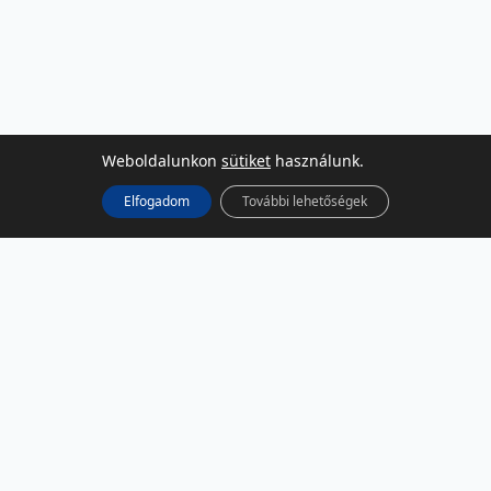
Weboldalunkon
sütiket
használunk.
Elfogadom
További lehetőségek
KÖZÖSSÉGI MÉDIA
Facebook
LinkedIn
Instagram