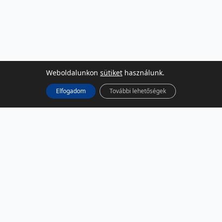
Weboldalunkon
sütiket
használunk.
Elfogadom
További lehetőségek
KÖZÖSSÉGI MÉDIA
Facebook
LinkedIn
Instagram