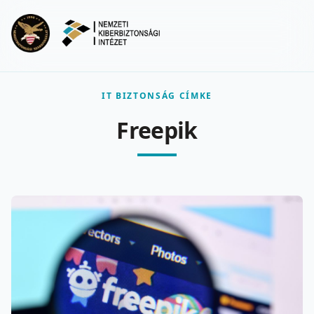
Ugrás a fő tartalomra
Menu
IT BIZTONSÁG CÍMKE
Freepik