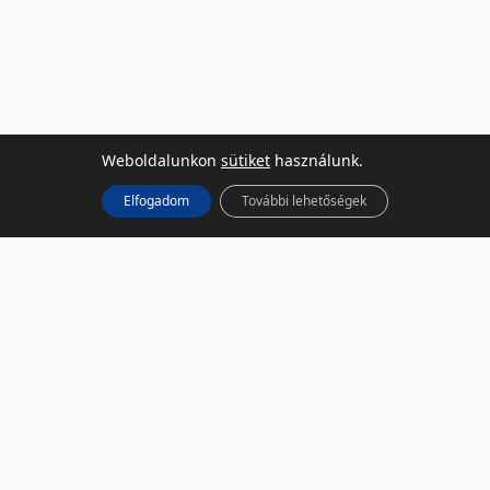
Weboldalunkon
sütiket
használunk.
Elfogadom
További lehetőségek
KÖZÖSSÉGI MÉDIA
Facebook
LinkedIn
Instagram