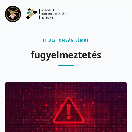
Ugrás a fő tartalomra
Menu
IT BIZTONSÁG CÍMKE
fugyelmeztetés