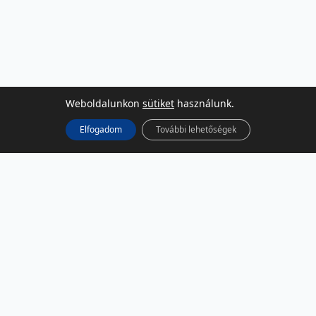
Weboldalunkon
sütiket
használunk.
Elfogadom
További lehetőségek
KÖZÖSSÉGI MÉDIA
Facebook
LinkedIn
Instagram