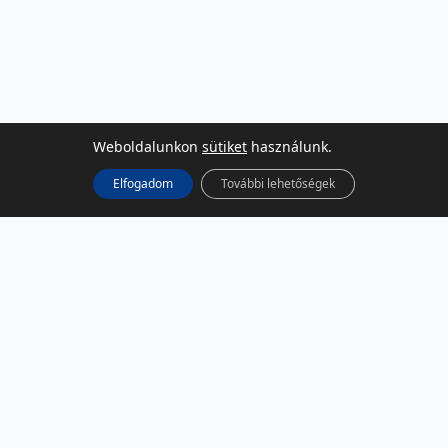
Weboldalunkon
sütiket
használunk.
Elfogadom
További lehetőségek
KÖZÖSSÉGI MÉDIA
Facebook
LinkedIn
Instagram