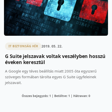
2019. 05. 22.
IT BIZTONSÁG HÍR
G Suite jelszavak voltak veszélyben hosszú
éveken keresztül
A Google egy téves beállítás miatt 2005 óta egyszerű
szöveges formában tárolta egyes G Suite ügyfeleinek
jelszavait.
Összes bejegyzés: 1 | Betöltve: 1 | Hátravan: 0