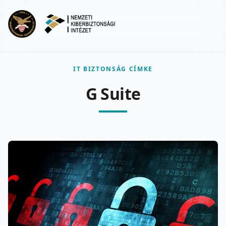
Ugrás a fő tartalomra
Menu
IT BIZTONSÁG CÍMKE
G Suite