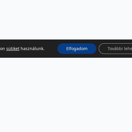
kon
sütiket
használunk.
Elfogadom
További leh
KÖZÖSSÉGI MÉDIA
Facebook
LinkedIn
Instagram