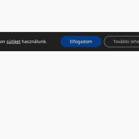
kon
sütiket
használunk.
Elfogadom
További leh
KÖZÖSSÉGI MÉDIA
Facebook
LinkedIn
Instagram
Podcast