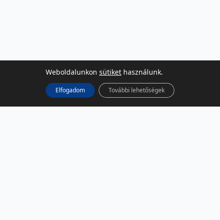
Weboldalunkon
sütiket
használunk.
Elfogadom
További lehetőségek
KÖZÖSSÉGI MÉDIA
Facebook
LinkedIn
Instagram