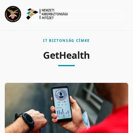
Ugrás a fő tartalomra
Menu
IT BIZTONSÁG CÍMKE
GetHealth