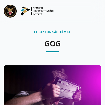
Ugrás a fő tartalomra
Menu
IT BIZTONSÁG CÍMKE
GOG