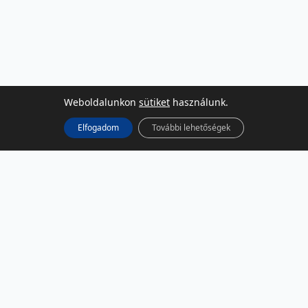
Weboldalunkon
sütiket
használunk.
Elfogadom
További lehetőségek
KÖZÖSSÉGI MÉDIA
Facebook
LinkedIn
Instagram