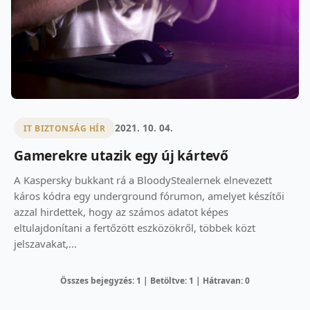
2021. 10. 04.
IT BIZTONSÁG HÍR
Gamerekre utazik egy új kártevő
A Kaspersky bukkant rá a BloodyStealernek elnevezett
káros kódra egy underground fórumon, amelyet készítői
azzal hirdettek, hogy az számos adatot képes
eltulajdonítani a fertőzött eszközökről, többek közt
jelszavakat,...
Összes bejegyzés: 1 | Betöltve: 1 | Hátravan: 0