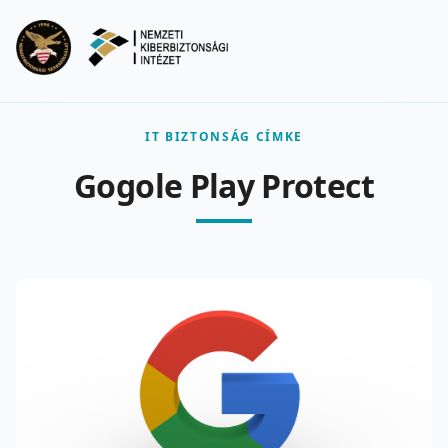
Ugrás a fő tartalomra
Menu
IT BIZTONSÁG CÍMKE
Gogole Play Protect