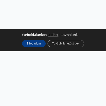
Weboldalunkon
sütiket
használunk.
Elfogadom
További lehetőségek
KÖZÖSSÉGI MÉDIA
Facebook
LinkedIn
Instagram