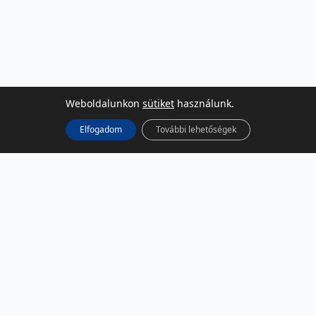
Weboldalunkon
sütiket
használunk.
Elfogadom
További lehetőségek
KÖZÖSSÉGI MÉDIA
Facebook
LinkedIn
Instagram