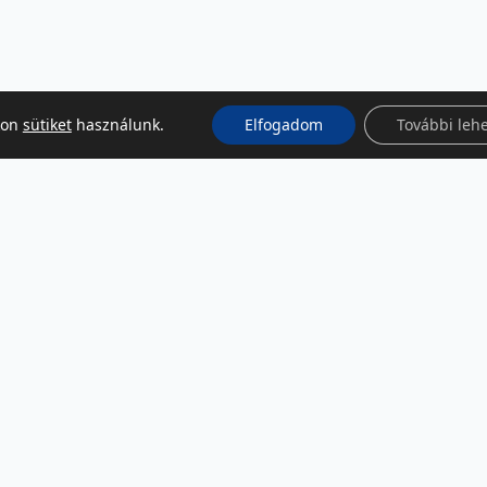
kon
sütiket
használunk.
Elfogadom
További leh
KÖZÖSSÉGI MÉDIA
Facebook
LinkedIn
Instagram
Podcast