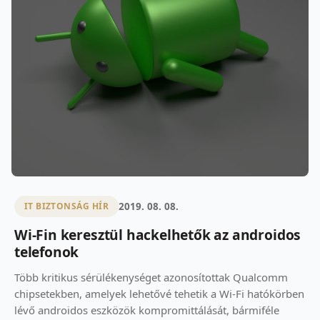
2019. 08. 08.
IT BIZTONSÁG HÍR
Wi-Fin keresztül hackelhetők az androidos
telefonok
Több kritikus sérülékenységet azonosítottak Qualcomm
chipsetekben, amelyek lehetővé tehetik a Wi-Fi hatókörben
lévő androidos eszközök kompromittálását, bármiféle