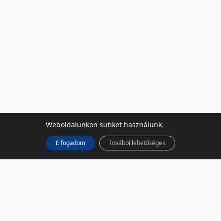
Weboldalunkon
sütiket
használunk.
Elfogadom
További lehetőségek
KÖZÖSSÉGI MÉDIA
Facebook