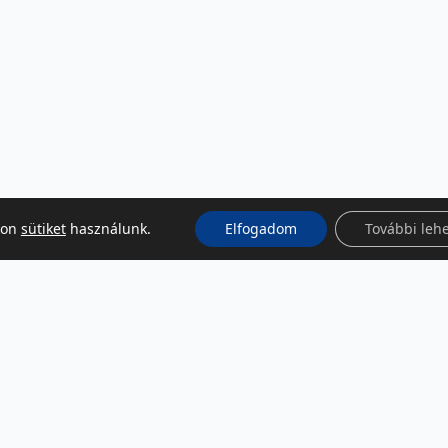
kon
sütiket
használunk.
Elfogadom
További leh
KÖZÖSSÉGI MÉDIA
Facebook
LinkedIn