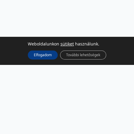
Weboldalunkon
sütiket
használunk.
Elfogadom
További lehetőségek
KÖZÖSSÉGI MÉDIA
Facebook
LinkedIn
Instagram