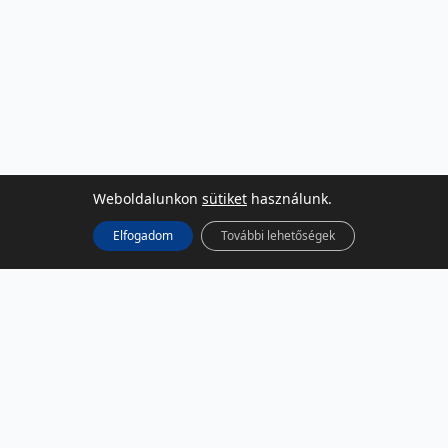
Weboldalunkon
sütiket
használunk.
Elfogadom
További lehetőségek
KÖZÖSSÉGI MÉDIA
Facebook
LinkedIn