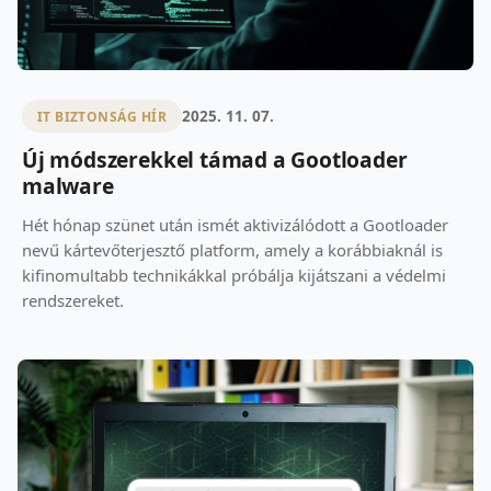
2025. 11. 07.
IT BIZTONSÁG HÍR
Új módszerekkel támad a Gootloader
malware
Hét hónap szünet után ismét aktivizálódott a Gootloader
nevű kártevőterjesztő platform, amely a korábbiaknál is
kifinomultabb technikákkal próbálja kijátszani a védelmi
rendszereket.