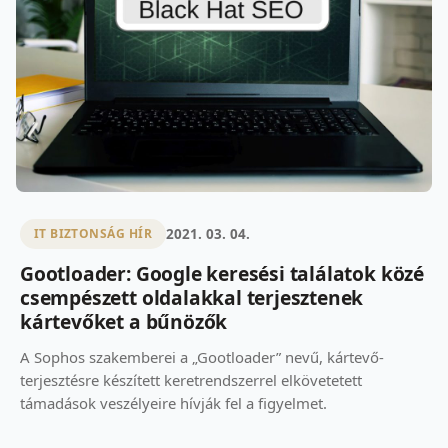
2021. 03. 04.
IT BIZTONSÁG HÍR
Gootloader: Google keresési találatok közé
csempészett oldalakkal terjesztenek
kártevőket a bűnözők
A Sophos szakemberei a „Gootloader” nevű, kártevő-
terjesztésre készített keretrendszerrel elkövetetett
támadások veszélyeire hívják fel a figyelmet.