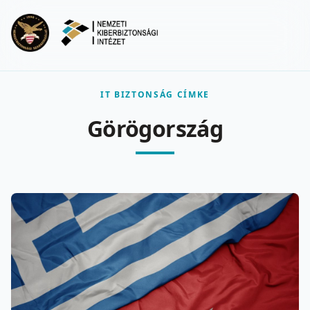
Ugrás a fő tartalomra
Menu
IT BIZTONSÁG CÍMKE
Görögország