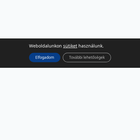
Weboldalunkon
sütiket
használunk.
Elfogadom
További lehetőségek
KÖZÖSSÉGI MÉDIA
Facebook
LinkedIn
Instagram