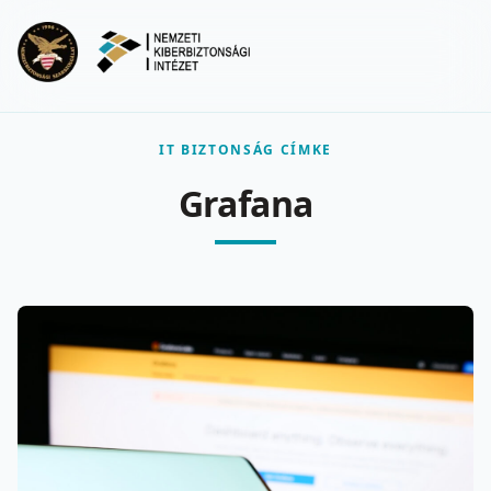
Ugrás a fő tartalomra
Menu
IT BIZTONSÁG CÍMKE
Grafana