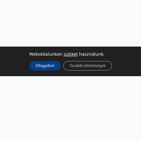
Weboldalunkon
sütiket
használunk.
Elfogadom
További lehetőségek
KÖZÖSSÉGI MÉDIA
Facebook
LinkedIn