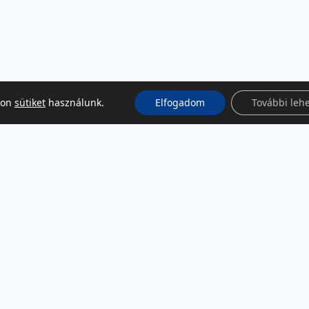
kon
sütiket
használunk.
Elfogadom
További leh
KÖZÖSSÉGI MÉDIA
Facebook
LinkedIn
Instagram