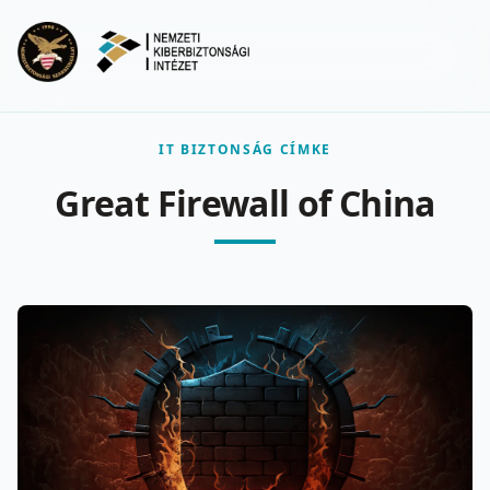
Ugrás a fő tartalomra
Menu
IT BIZTONSÁG CÍMKE
Great Firewall of China