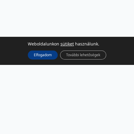
Weboldalunkon
sütiket
használunk.
Elfogadom
További lehetőségek
KÖZÖSSÉGI MÉDIA
Facebook
LinkedIn
Instagram