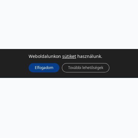
Weboldalunkon
sütiket
használunk.
Elfogadom
További lehetőségek
KÖZÖSSÉGI MÉDIA
Facebook
LinkedIn