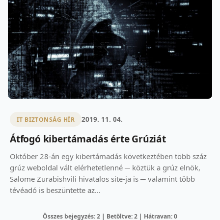
2019. 11. 04.
IT BIZTONSÁG HÍR
Átfogó kibertámadás érte Grúziát
Október 28-án egy kibertámadás következtében több száz
grúz weboldal vált elérhetetlenné ─ köztük a grúz elnök,
Salome Zurabishvili hivatalos site-ja is ─ valamint több
tévéadó is beszüntette az...
Összes bejegyzés: 2 | Betöltve: 2 | Hátravan: 0