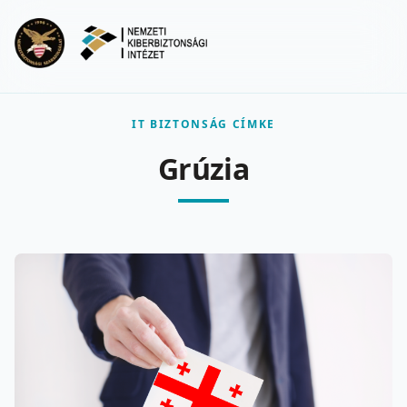
Ugrás a fő tartalomra
Menu
IT BIZTONSÁG CÍMKE
Grúzia