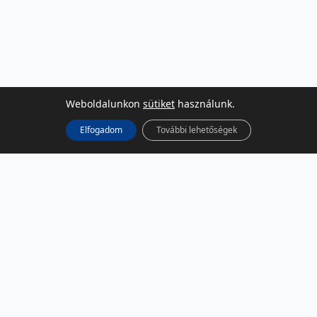
Weboldalunkon
sütiket
használunk.
Elfogadom
További lehetőségek
KÖZÖSSÉGI MÉDIA
Facebook
LinkedIn
Instagram