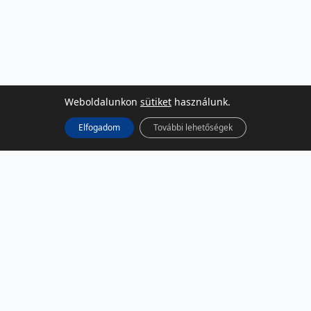
Weboldalunkon
sütiket
használunk.
Elfogadom
További lehetőségek
KÖZÖSSÉGI MÉDIA
Facebook
LinkedIn
Instagram