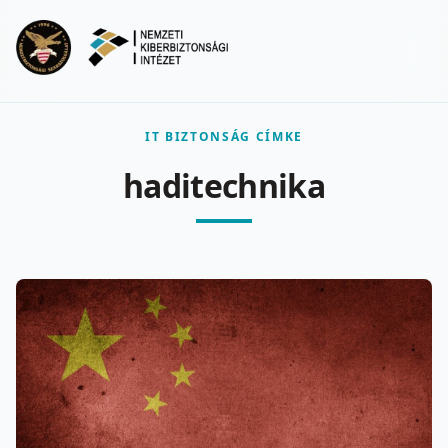
Ugrás a fő tartalomra
Menu
IT BIZTONSÁG CÍMKE
haditechnika