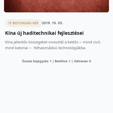
2019. 10. 03.
IT BIZTONSÁG HÍR
Kína új haditechnikai fejlesztései
Kína jelentős összegeket invesztál a kettős ─ mind civil,
mind katonai ─ felhasználású technológiákba.
Összes bejegyzés: 1 | Betöltve: 1 | Hátravan: 0