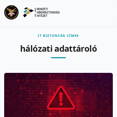
Ugrás a fő tartalomra
Menu
IT BIZTONSÁG CÍMKE
hálózati adattároló