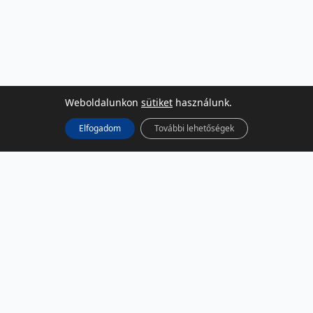
Weboldalunkon
sütiket
használunk.
Elfogadom
További lehetőségek
KÖZÖSSÉGI MÉDIA
Facebook
LinkedIn
Instagram