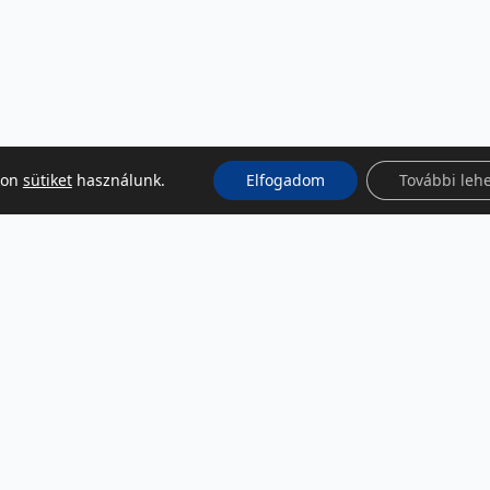
kon
sütiket
használunk.
Elfogadom
További leh
KÖZÖSSÉGI MÉDIA
Facebook
LinkedIn
Instagram