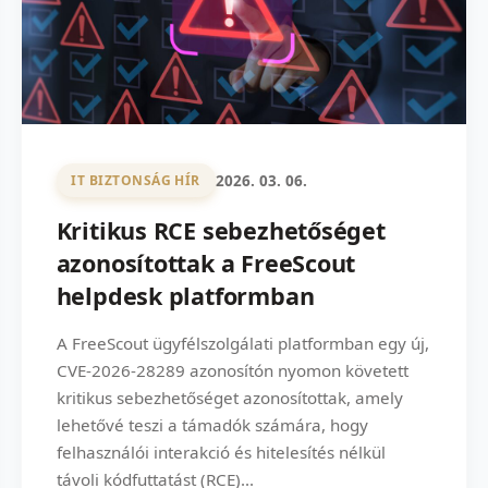
2026. 03. 06.
IT BIZTONSÁG HÍR
Kritikus RCE sebezhetőséget
azonosítottak a FreeScout
helpdesk platformban
A FreeScout ügyfélszolgálati platformban egy új,
CVE-2026-28289 azonosítón nyomon követett
kritikus sebezhetőséget azonosítottak, amely
lehetővé teszi a támadók számára, hogy
felhasználói interakció és hitelesítés nélkül
távoli kódfuttatást (RCE)...