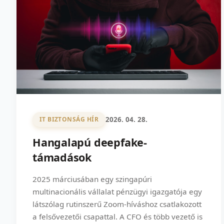
2026. 04. 28.
IT BIZTONSÁG HÍR
Hangalapú deepfake-
támadások
2025 márciusában egy szingapúri
multinacionális vállalat pénzügyi igazgatója egy
látszólag rutinszerű Zoom-híváshoz csatlakozott
a felsővezetői csapattal. A CFO és több vezető is